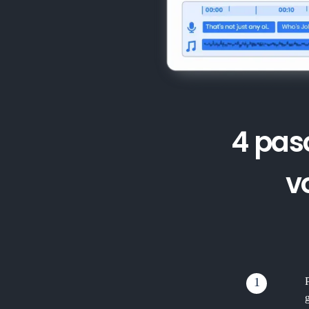
4 paso
v
1