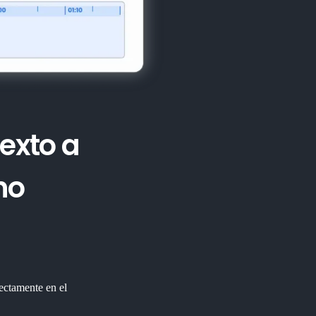
texto a
no
ectamente en el