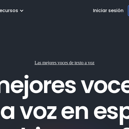
ecursos
Iniciar sesión
Las mejores voces de texto a voz
mejores voc
 a voz en es