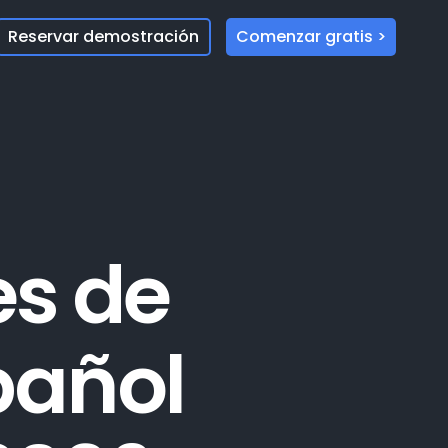
Reservar demostración
Comenzar gratis >
es de
pañol